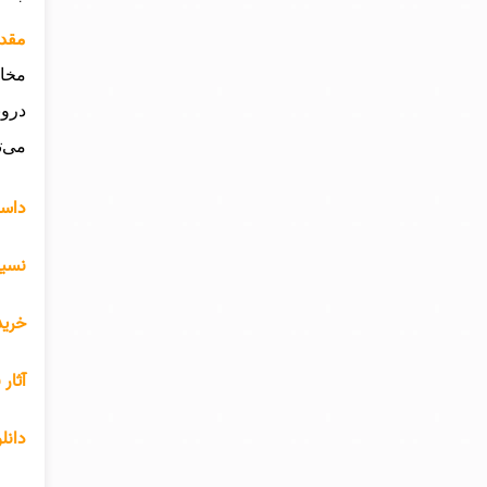
مقدم
مخاط
درون
می‌ت
داست
نسیم
خرید
آثار
دانل