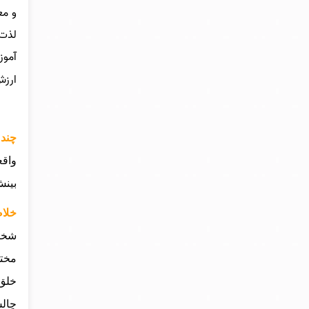
و مع
لذت‌
آموز
ارزش
چند 
واقع
بینش
خلاص
شخصی
مختل
خلق 
چال