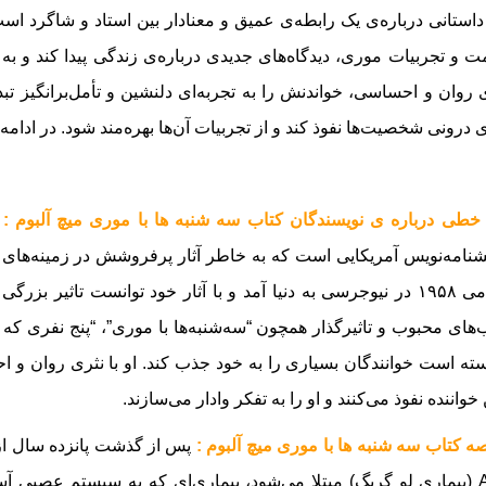
 داستانی درباره‌ی یک رابطه‌ی عمیق و معنادار بین استاد و شاگرد است
 و تجربیات موری، دیدگاه‌های جدیدی درباره‌ی زندگی پیدا کند و به د
 روان و احساسی، خواندنش را به تجربه‌ای دلنشین و تأمل‌برانگیز تبدی
ی درونی شخصیت‌ها نفوذ کند و از تجربیات آن‌ها بهره‌مند شود.
در ادامه 
خطی درباره ی نویسندگان کتاب سه شنبه ها با موری میچ آلبوم :
م
شنامه‌نویس آمریکایی است که به خاطر آثار پرفروشش در زمینه‌های د
۲۳ می ۱۹۵۸ در نیوجرسی به دنیا آمد و با آثار خود توانست تاثیر بز
‌های محبوب و تاثیرگذار همچون “سه‌شنبه‌ها با موری”، “پنج نفری که 
سته است خوانندگان بسیاری را به خود جذب کند. او با نثری روان و 
خواننده نفوذ می‌کنند و او را به تفکر وادار می‌سازند.
ه کتاب سه شنبه ها با موری میچ آلبوم :
پس از گذشت پانزده سال از آ
ALS (بیماری لو گریگ) مبتلا می‌شود، بیماری‌ای که به سیستم عصبی 