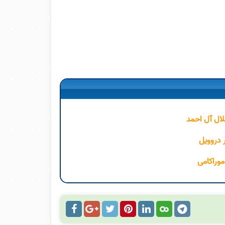
لال آل احمد
ر دروویل
موراکامی