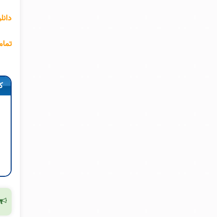
دانل
تمام
ک