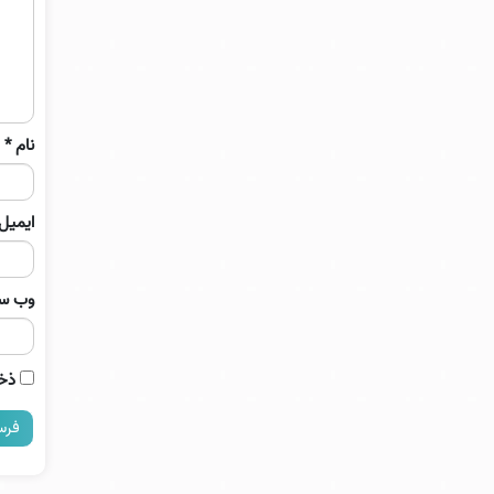
نام
*
ایمیل
وب‌ س
ذخی