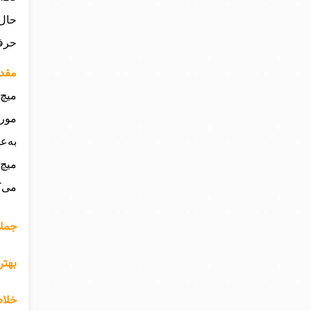
حال،
حرفه
مقدم
موری
به‌ع
میچ 
می‌ک
جملا
بهتر
خلاص