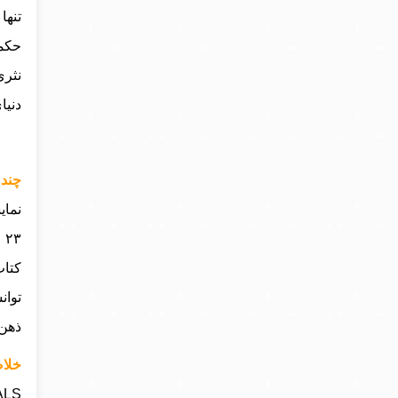
تنها
حکمت
نثری
دنیا
چند 
نمای
کتاب
توان
ذهن 
خلاص