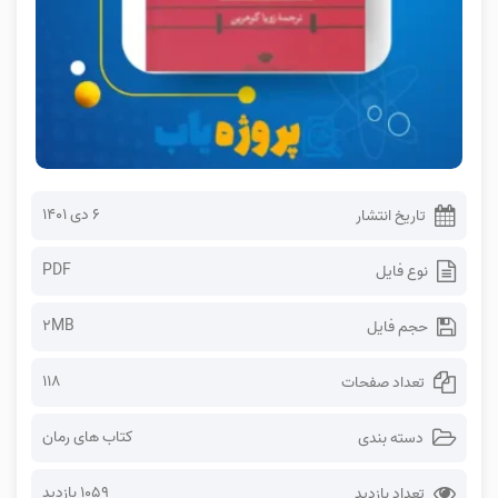
۶ دی ۱۴۰۱
تاریخ انتشار
PDF
نوع فایل
2MB
حجم فایل
118
تعداد صفحات
کتاب های رمان
دسته بندی
1059 بازدید
تعداد بازدید