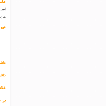
مقدم
است 
شده 
فهرس
دانل
دانل
خلاص
پی د