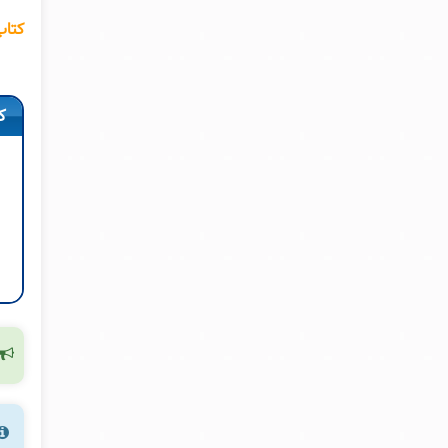
کتاب
ک