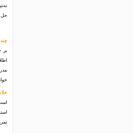
نه‌ت
حل م
چند 
بر ح
اطلا
مدرن
خوان
خلاص
است.
استر
تمری