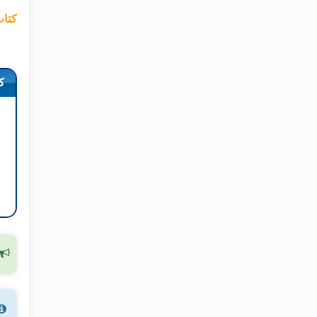
کتاب
ک