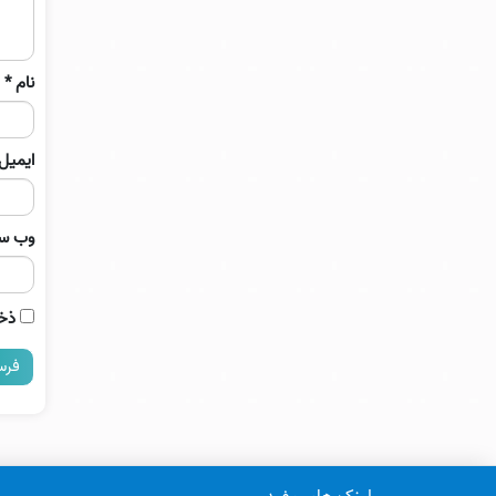
نام
*
ایمیل
وب‌ س
ذخی