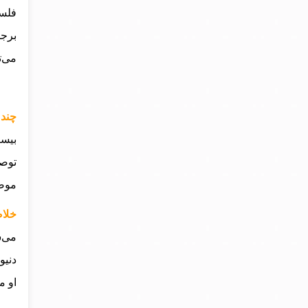
فلسف
برجس
می‌ت
چند 
بیست
توصی
موضو
خلاص
می‌ش
دنیو
او م