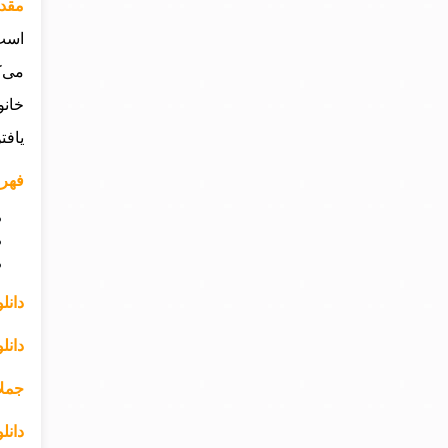
مقدم
است 
می‌ک
خانو
یافت
فهر
دانل
دانل
جملا
دانل