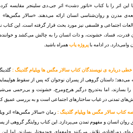
ا این اثر را با کتاب «ناتور دشت» اثر جی.دی سلینجر مقایسه کرده‌
ه‌ی مدرن و روان‌شناسی انسان ارائه می‌دهند. «سالار مگس‌ها» عل
عات اجتماعی و فلسفی نیز مورد بحث قرار گرفته است. این کتاب نه 
قدرت، فساد، خشونت، و ذات انسان را به چالش می‌کشد و خواننده 
 وامی‌دارد.
در ادامه با
پروژه یاب
همراه باشید.
خطی درباره ی نویسندگان کتاب سالار مگس ها ویلیام گلدینگ :
گلدینگ 
ه می‌دهد؛ داستان گروهی از پسران نوجوان که پس از سقوط هواپیمایش
را بسازند، اما به‌تدریج درگیر هرج‌ومرج، خشونت و بی‌رحمی می‌شو
‌های تمدنی در غیاب ساختارهای اجتماعی است و به بررسی عمیق کشم
ه کتاب سالار مگس ها ویلیام گلدینگ :
رمان «سالار مگس‌ها» اثر ویل
روان انسان و مفهوم تمدن می‌پردازد. این کتاب روایتگر گروهی از 
ه‌ای دورافتاده، تلاش می‌کنند جامعه‌ای خودمختار بسازند. اما ای