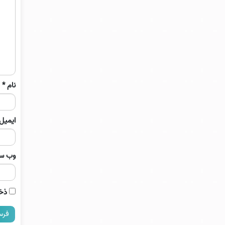
نام
*
ایمیل
وب‌ س
ذخی