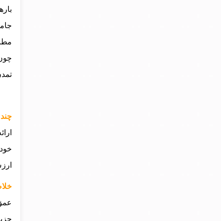
باره
جامع
مطال
چون 
تمدن
چند 
ارائ
خود 
ارزش
خلاص
عمق 
جزیر