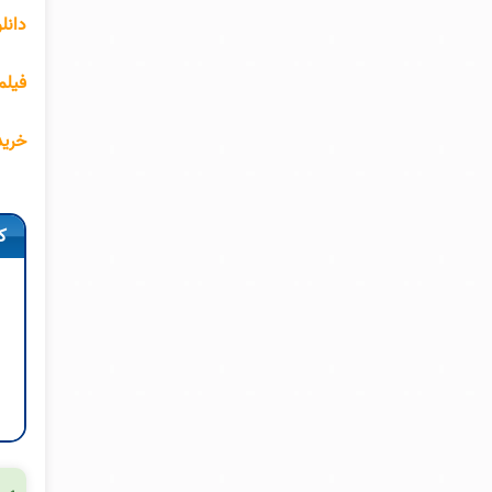
دانل
فیلم
خرید
ک