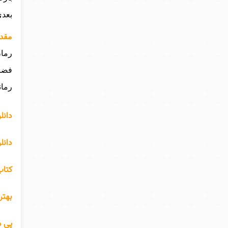
بعدی
مقدم
رمان
رمان
دانل
دانل
کتاب 
بهتر
پی د