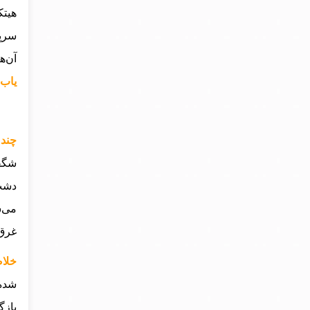
هیتک
سرپر
آن‌ه
یاب
چند 
شگفت
دشت‌
می‌ش
غرق 
خلاص
شده،
بازگ