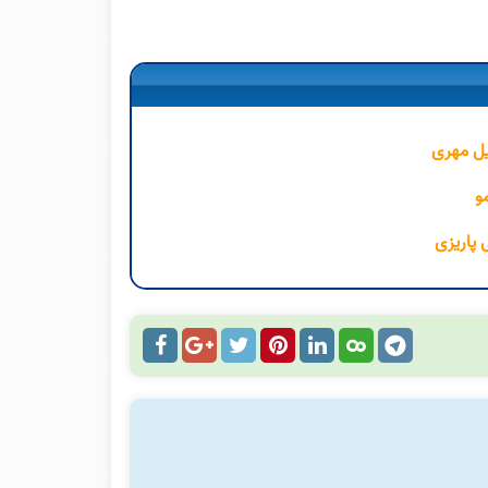
یل مهری
و
 پاریزی