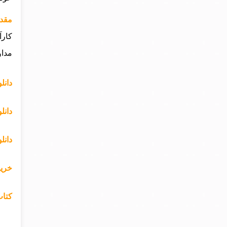
مقدم
کارآ
مداو
دانلود PDF کتاب قانون جهانی موف
دانل
دانل
خرید
کتاب