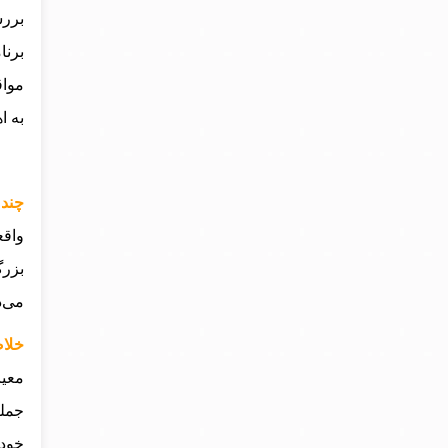
برر
برنا
مواق
به ا
چند 
واقع
بزرگ
می‌د
خلاص
معیا
جمله
خود 