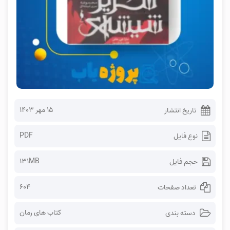
۱۵ مهر ۱۴۰۳
تاریخ انتشار
PDF
نوع فایل
131MB
حجم فایل
604
تعداد صفحات
کتاب های رمان
دسته بندی