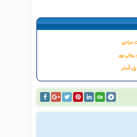
ت مرادی
روانی پور
ل اُستر