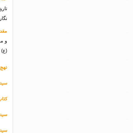
تاری
نگار
مقدم
و ما
(ع) 
نهج 
سید 
کتاب
سید 
سید 