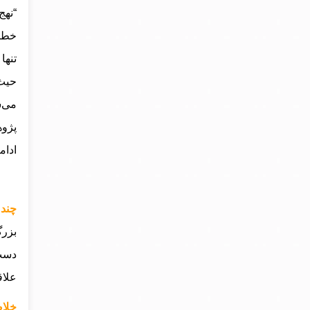
تنها
حیث 
می‌ش
پژوه
ادامه
چند 
بزرگ
دست 
علاق
خلاص