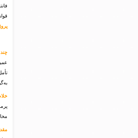
فانت
قوان
پروژ
چند 
عمیق
تأمل
به‌گ
خلاص
پرما
مخاط
مقدم