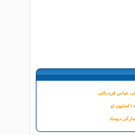
غی عباس قره باغی
لو
 مارکی دوساد