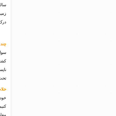
ساله
زمین
درک 
چند خ
سوال
کشتن
ناپس
تحت 
خلاصه
خود 
کنیم
مفاه