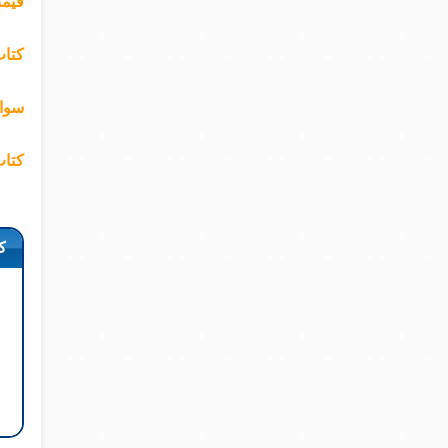
قیمت 
کتاب 
سوال های 
کتاب 
ک