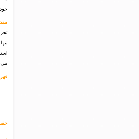
خود 
مقدمه
تحری
تنها
استی
می‌ش
فهرست
حقیق