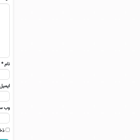
نام
*
ایمیل
وب‌ س
ذخی