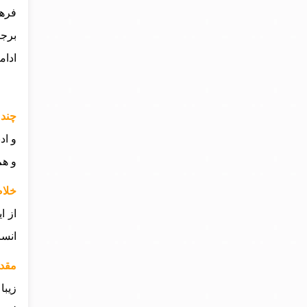
فرهن
برجس
ادامه
چند 
و اد
و هم
خلاص
از ا
انسا
مقدم
زیبا