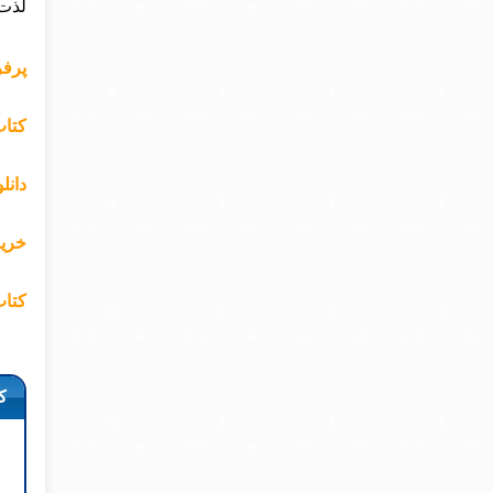
لذت 
پرفر
کتا
دانلود PDF کتاب سربلند 
خرید
کتاب
ک