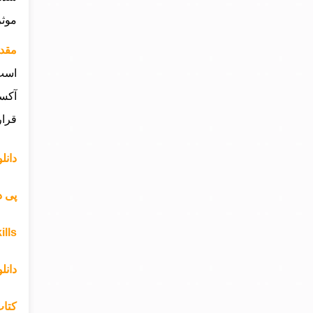
موثر
مقدمه ای 
است 
آکسف
قرار
دانلود پی
پی دی اف ک
ills
دانلود rd Skills
کتاب ford Word Skills