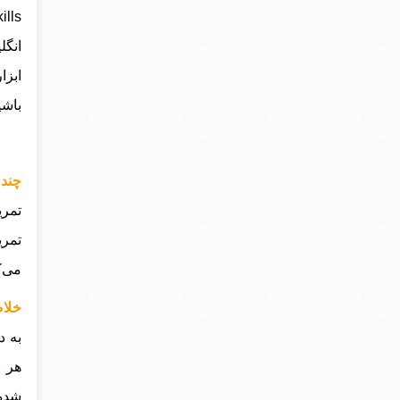
انگل
ابزا
باشی
چند خط
تمری
تمری
می‌ک
خلاصه کتاب s
به د
هر 
شده‌