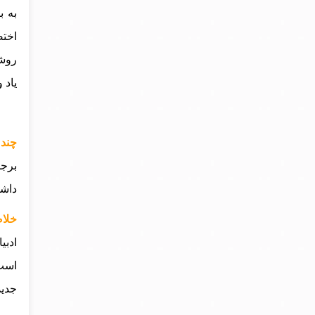
به ب
اختص
روشن
یاد 
چند 
برجس
داشت
خلاصه
ادبی
است 
جدید