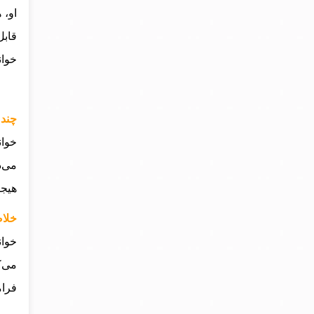
او، 
قابل
خوان
چند خ
خوان
می‌د
هیجا
خلاصه 
خوان
می‌ک
فرام