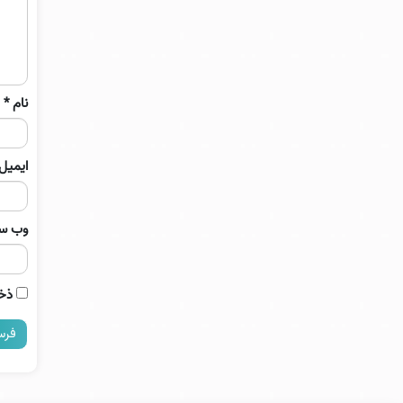
نام
*
ایمیل
وب‌ س
ذخی