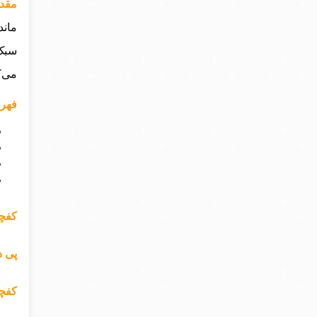
مقد
ماند
سبک 
می‌ک
فهرس
کفچه
پی د
کفچه