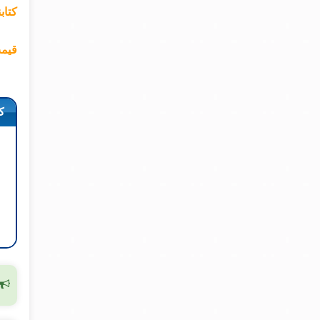
کتاب
قیمت
ک