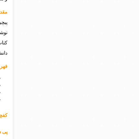
مقدم
پیچی
نوشت
کتاب
دانش
فهرس
کفچه
پی د