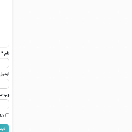
نام
*
ایمیل
وب‌ س
ذخی