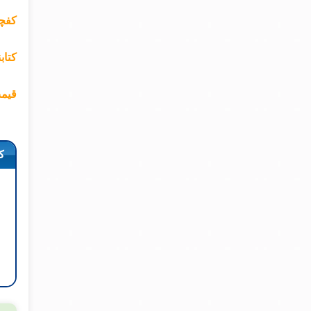
کفچه
کتاب
قیمت
ک