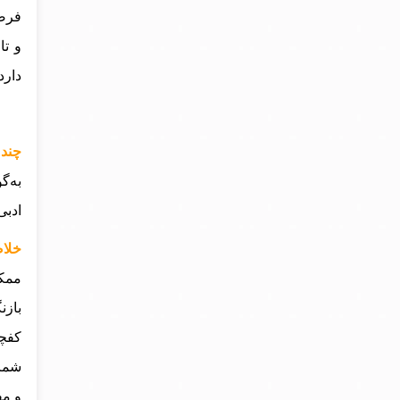
فرصت
و تا
دارد
چند 
به‌گ
ادبی
خلاص
ممکن
بازن
کفچه
شما 
و مف