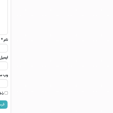
نام
*
ایمیل
وب‌ س
ذخی