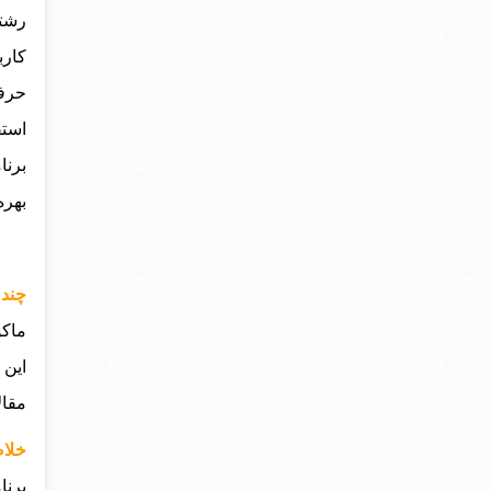
رشته
کارب
حرفه
استف
برنا
بهره
چند 
این 
مقال
خلاص
برنا