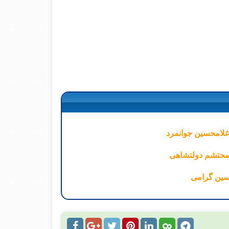
 غلامحسین جوانمرد
 محتشم دولتشاهی
حسین گرامی