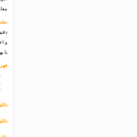
معار
مقدمه ای
دقیق
و اع
با ب
فهرست م
دانلو
دانل