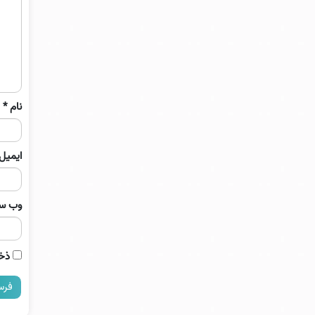
نام
*
ایمیل
وب‌ س
ذخی