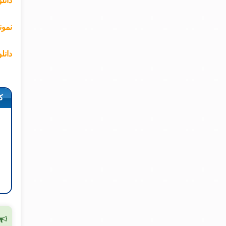
دانل
نمون
دانل
ک