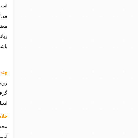
است.
می‌ک
معتب
زبان
باشی
چند خط
گرفت
ادبی
خلاصه کت
محسن
آموز