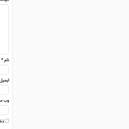
نام
*
ایمیل
وب‌ س
ذخی