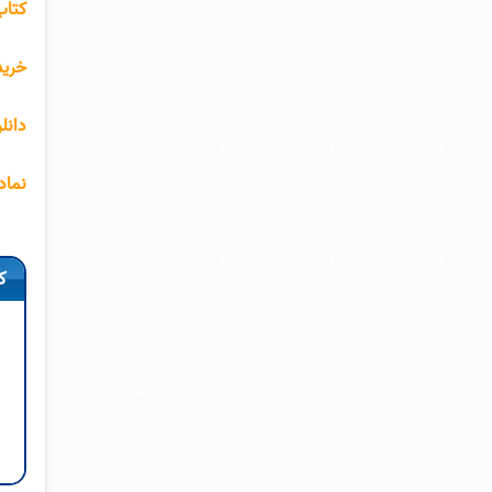
کتاب
خرید
دانلود pdf کتاب نماد های س
نماد
ک