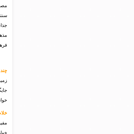
مصور
سنتی
جذاب
مذهب
فرهن
چند 
زمین
جایگ
خوان
خلاص
مفید
خواه