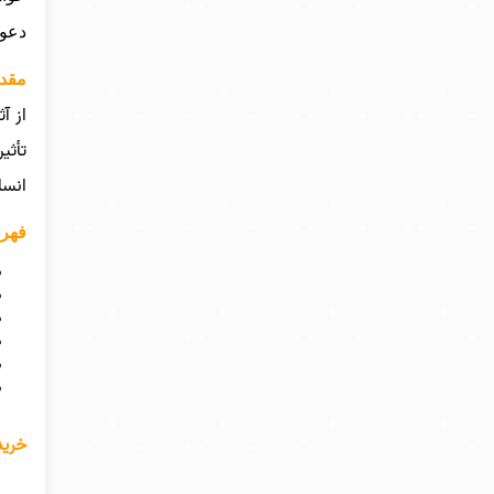
دعوت
مقدم
از آ
تأثی
انسا
فهر
خرید