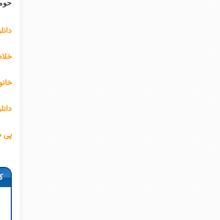
حومه
دانل
خلاص
خانو
دانل
پی د
ک