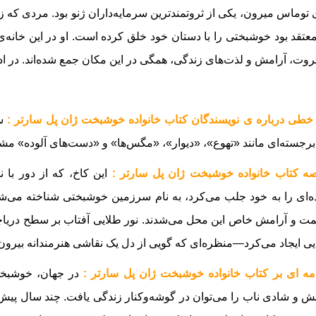
 توماس میرون، یکی از ثروتمندترین سرمایه‌داران ژنو بود. مردی که
عتقد بود خوشبختی را با دستان خود خلق کرده است. او در این خانه‌ی
روت، آرامش و لذت‌های زندگی، همگی در این مکان جمع شده‌اند.
در اد
خطی درباره ی نویسندگان کتاب خانواده خوشبخت ژان پل سارتر :
سا
 برجسته‌ای مانند «تهوع»، «دیوار»، «مگس‌ها» و «دست‌های آلوده» م
ه کتاب خانواده خوشبخت ژان پل سارتر :
این کاخ، که از دور با 
ده‌ای را به خود جلب می‌کرد، به نام سرزمین خوشبختی شناخته می‌ش
 و آرامش خاص این محل می‌شدند. نور طلایی آفتاب بر سطح دریاچه‌ا
یی ایجاد می‌کرد—منظره‌ای که گویی از دل یک نقاشی هنرمندانه بیرون
ه ای بر کتاب خانواده خوشبخت ژان پل سارتر :
در جهان، خوشبختی
ش و شادی ناب را می‌توان در گوشه‌وکنار زندگی یافت. چند سال پیش