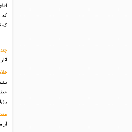
آقای
که م
که ث
چند 
آثار
خلاص
بینن
عظمت
رؤیا
مقدم
آرام