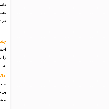
داست
تغیی
در ج
چند 
احسا
را ب
می‌ک
خلاص
مطرح
بی‌ع
و هم