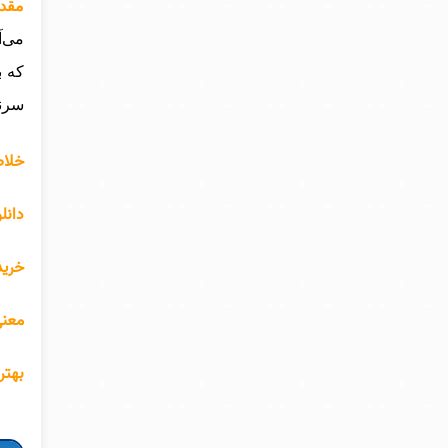
مقدم
می‌آ
که ب
سرنو
خلاص
دانل
خرید
معنی
بهتر