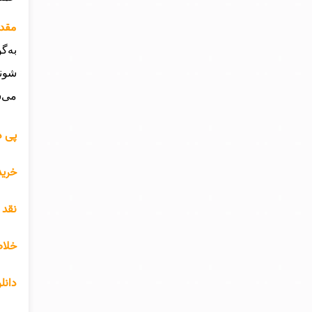
مقدم
به‌گ
شوند
می‌س
پی د
خرید
نقد 
خلاص
دانل