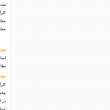
شده 
کارآ
مفاه
مفاه
چند 
اساس
نظام
خلا
کارآ
مختل
در ا
عملی