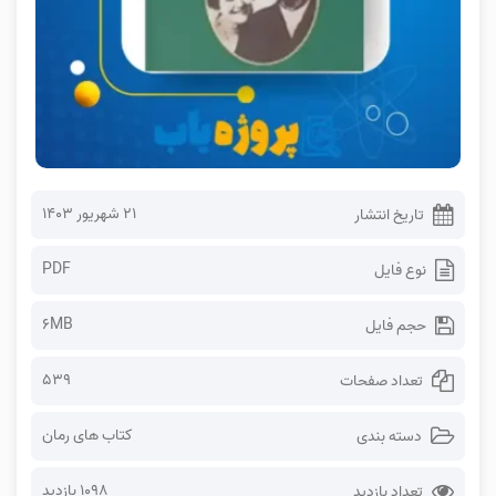
۲۱ شهریور ۱۴۰۳
تاریخ انتشار
PDF
نوع فایل
6MB
حجم فایل
539
تعداد صفحات
کتاب های رمان
دسته بندی
1098 بازدید
تعداد بازدید