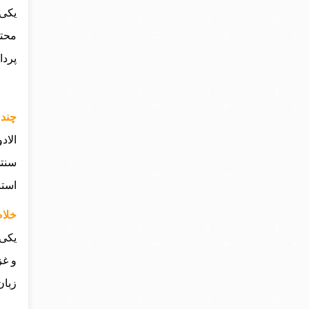
یکی 
محتو
پردا
چند 
الاد
سنتی
استن
خلاص
و غز
زبان