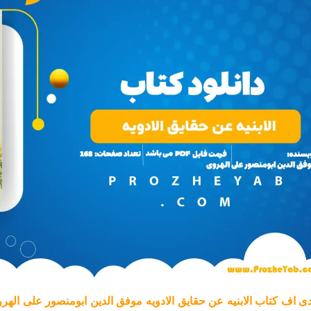
ی اف کتاب الابنیه عن حقایق الادویه موفق الدین ابومنصور علی اله