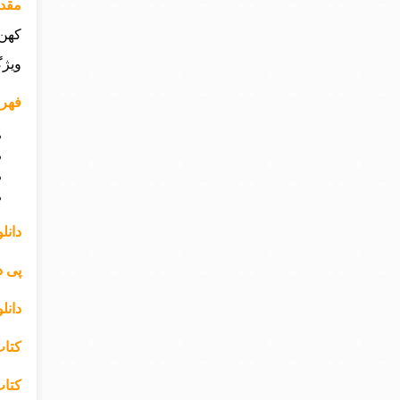
مقدم
کهن‌
ویژگ
فهرس
دانل
پی د
دانل
کتاب
کتاب