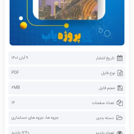
۹ آبان ۱۴۰۱
تاریخ انتشار
PDF
نوع فایل
4MB
حجم فایل
14
تعداد صفحات
جزوه ها
،
جزوه های حسابداری
دسته بندی
1240 بازدید
تعداد بازدید