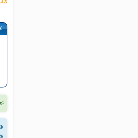
کتاب
ک