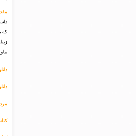
مقدم
داست
که ب
زیبا
بیاور
دانل
دانل
مردی
کتاب