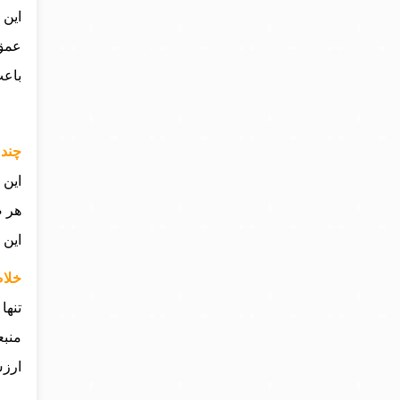
این 
عمق 
باعث
چند 
این 
هر ض
این 
خلاصه
تنها
منبع
ارزش