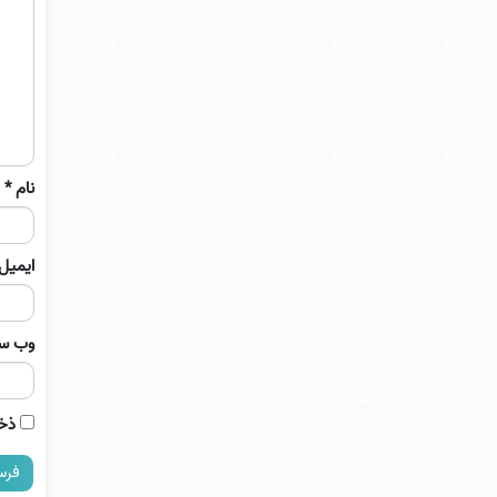
نام
*
ایمیل
وب‌ س
ذخی